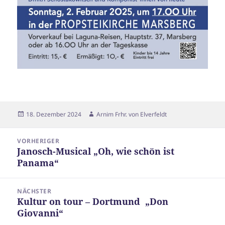
Veröffentlicht
Autor
18. Dezember 2024
Arnim Frhr. von Elverfeldt
am
Beitragsnavigation
VORHERIGER
Janosch-Musical „Oh, wie schön ist
Vorheriger
Panama“
Beitrag:
NÄCHSTER
Kultur on tour – Dortmund „Don
Nächster
Giovanni“
Beitrag: